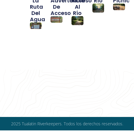
La
Advertencia
Acceso
Río
Picnic
Ruta
De
Al
Del
Acceso
Río
Agua
2025 Tualatin Riverkeepers. Todos los derechos reservados.