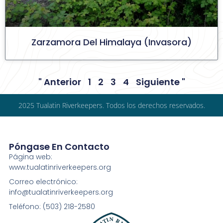
Zarzamora Del Himalaya (invasora)
" Anterior
1
2
3
4
Siguiente "
2025 Tualatin Riverkeepers. Todos los derechos reservados.
Póngase En Contacto
Página web:
www.tualatinriverkeepers.org
Correo electrónico:
info@tualatinriverkeepers.org
Teléfono: (503) 218-2580