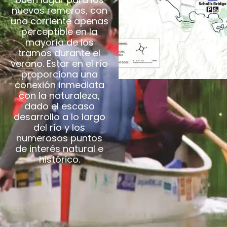
nuevos remeros, con
una corriente apenas
perceptible en la
mayoría de los
tramos durante el
verano. Estar en el río
proporciona una
conexión inmediata
con la naturaleza,
dado el escaso
desarrollo a lo largo
del río y los
numerosos puntos
de interés natural e
histórico.