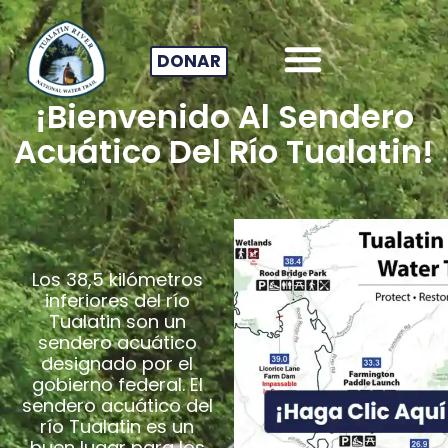
DONAR
¡Bienvenido Al Sendero
Acuático Del Río Tualatin!
Los 38,5 kilómetros
inferiores del río
Tualatin son un
sendero acuático
designado por el
gobierno federal. El
sendero acuático del
río Tualatin es un
buen lugar para los